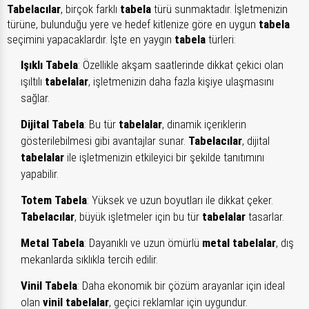
Tabelacılar
, birçok farklı
tabela
türü sunmaktadır. İşletmenizin
türüne, bulunduğu yere ve hedef kitlenize göre en uygun
tabela
seçimini yapacaklardır. İşte en yaygın
tabela
türleri:
Işıklı Tabela
: Özellikle akşam saatlerinde dikkat çekici olan
ışıltılı
tabelalar
, işletmenizin daha fazla kişiye ulaşmasını
sağlar.
Dijital Tabela
: Bu tür
tabelalar
, dinamik içeriklerin
gösterilebilmesi gibi avantajlar sunar.
Tabelacılar
, dijital
tabelalar
ile işletmenizin etkileyici bir şekilde tanıtımını
yapabilir.
Totem Tabela
: Yüksek ve uzun boyutları ile dikkat çeker.
Tabelacılar
, büyük işletmeler için bu tür
tabelalar
tasarlar.
Metal Tabela
: Dayanıklı ve uzun ömürlü
metal tabelalar
, dış
mekanlarda sıklıkla tercih edilir.
Vinil Tabela
: Daha ekonomik bir çözüm arayanlar için ideal
olan
vinil tabelalar
, geçici reklamlar için uygundur.