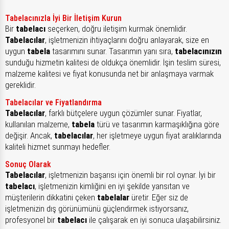
Tabelacınızla İyi Bir İletişim Kurun
Bir
tabelacı
seçerken, doğru iletişim kurmak önemlidir.
Tabelacılar
, işletmenizin ihtiyaçlarını doğru anlayarak, size en
uygun
tabela
tasarımını sunar. Tasarımın yanı sıra,
tabelacınızın
sunduğu hizmetin kalitesi de oldukça önemlidir. İşin teslim süresi,
malzeme kalitesi ve fiyat konusunda net bir anlaşmaya varmak
gereklidir.
Tabelacılar ve Fiyatlandırma
Tabelacılar
, farklı bütçelere uygun çözümler sunar. Fiyatlar,
kullanılan malzeme,
tabela
türü ve tasarımın karmaşıklığına göre
değişir. Ancak,
tabelacılar
, her işletmeye uygun fiyat aralıklarında
kaliteli hizmet sunmayı hedefler.
Sonuç Olarak
Tabelacılar
, işletmenizin başarısı için önemli bir rol oynar. İyi bir
tabelacı
, işletmenizin kimliğini en iyi şekilde yansıtan ve
müşterilerin dikkatini çeken
tabelalar
üretir. Eğer siz de
işletmenizin dış görünümünü güçlendirmek istiyorsanız,
profesyonel bir
tabelacı
ile çalışarak en iyi sonuca ulaşabilirsiniz.