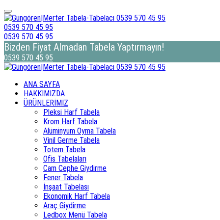
0539 570 45 95
0539 570 45 95
Bizden Fiyat Almadan Tabela Yaptırmayın!
0539 570 45 95
ANA SAYFA
HAKKIMIZDA
ÜRÜNLERİMİZ
Pleksi Harf Tabela
Krom Harf Tabela
Alüminyum Oyma Tabela
Vinil Germe Tabela
Totem Tabela
Ofis Tabelaları
Cam Cephe Giydirme
Fener Tabela
İnşaat Tabelası
Ekonomik Harf Tabela
Araç Giydirme
Ledbox Menü Tabela