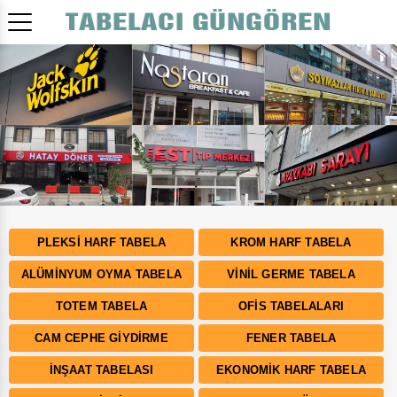
Bizden Fiyat Almadan Tabela Yaptırmayın!
PLEKSI HARF TABELA
KROM HARF TABELA
ALÜMINYUM OYMA TABELA
VINIL GERME TABELA
TOTEM TABELA
OFIS TABELALARI
CAM CEPHE GIYDIRME
FENER TABELA
İNŞAAT TABELASI
EKONOMIK HARF TABELA