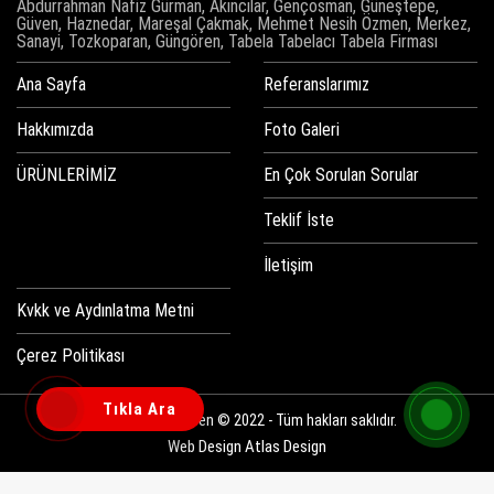
Abdurrahman Nafiz Gürman, Akıncılar, Gençosman, Güneştepe,
Güven, Haznedar, Mareşal Çakmak, Mehmet Nesih Özmen, Merkez,
Sanayi, Tozkoparan, Güngören, Tabela Tabelacı Tabela Firması
Ana Sayfa
Referanslarımız
Hakkımızda
Foto Galeri
ÜRÜNLERİMİZ
En Çok Sorulan Sorular
Teklif İste
İletişim
Kvkk ve Aydınlatma Metni
Çerez Politikası
Tıkla Ara
Tabelacı Güngören © 2022 - Tüm hakları saklıdır.
Web Design
Atlas Design