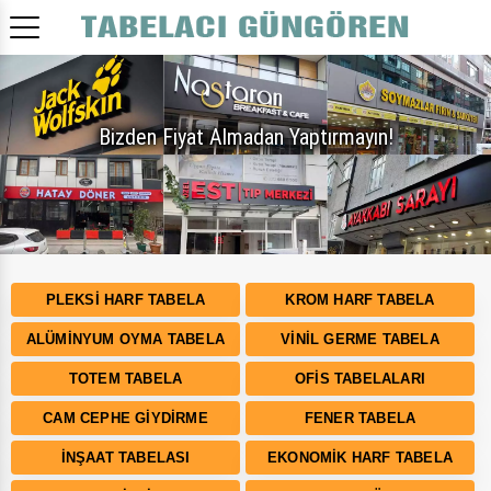
Bizden Fiyat Almadan Yaptırmayın!
PLEKSI HARF TABELA
KROM HARF TABELA
ALÜMINYUM OYMA TABELA
VINIL GERME TABELA
TOTEM TABELA
OFIS TABELALARI
CAM CEPHE GIYDIRME
FENER TABELA
İNŞAAT TABELASI
EKONOMIK HARF TABELA